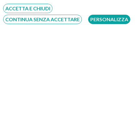
ACCETTA E CHIUDI
Prof. Lino Polese
CONTINUA SENZA ACCETTARE
PERSONALIZZA
Gastroenterologo
RICEVE PRESSO:
Padova Giustinianeo
Via Ospedale Civile 3651 - 35121 - Padova
Per visualizzare questa
mappa è necessario
accettare i cookie.
Modifica preferenze
cookie
PRENOTA