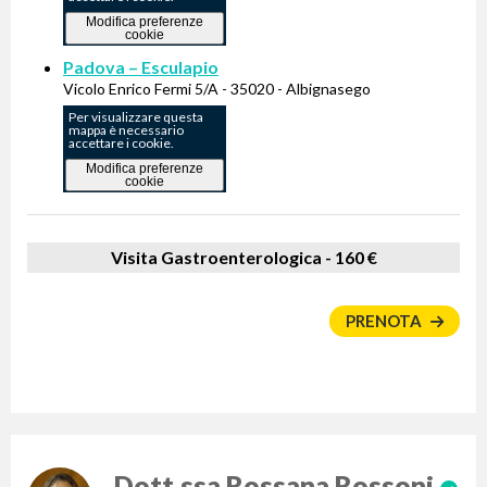
Modifica preferenze
cookie
Padova – Esculapio
Vicolo Enrico Fermi 5/A - 35020 - Albignasego
Per visualizzare questa
mappa è necessario
accettare i cookie.
Modifica preferenze
cookie
Visita Gastroenterologica -
160 €
PRENOTA
Dott.ssa Rossana Rossoni