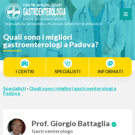
Segnalato da: laRepubblica, IlGiornale, Salute33, ForumSalute.it
Quali sono i migliori
gastroenterologi a Padova?
I CENTRI
SPECIALISTI
INFORMATI
Specialisti
›
Quali sono i migliori gastroenterologi a
Padova
Prof. Giorgio Battaglia
Gastroenterologo