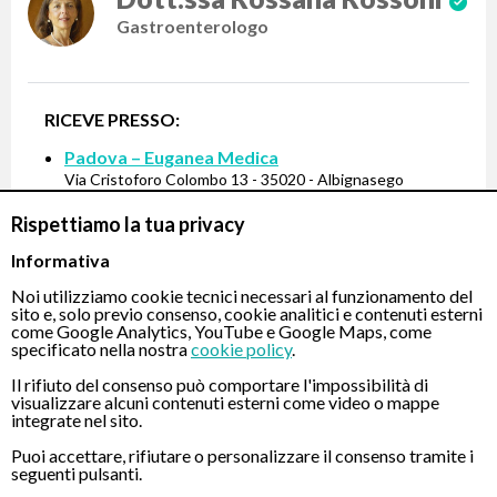
Gastroenterologo
RICEVE PRESSO:
Padova – Euganea Medica
Via Cristoforo Colombo 13 - 35020 - Albignasego
Per visualizzare questa
Rispettiamo la tua privacy
mappa è necessario
accettare i cookie.
Informativa
Modifica preferenze
cookie
Noi utilizziamo cookie tecnici necessari al funzionamento del
sito e, solo previo consenso, cookie analitici e contenuti esterni
come Google Analytics, YouTube e Google Maps, come
specificato nella nostra
cookie policy
.
Il rifiuto del consenso può comportare l'impossibilità di
PRENOTA
visualizzare alcuni contenuti esterni come video o mappe
integrate nel sito.
Puoi accettare, rifiutare o personalizzare il consenso tramite i
seguenti pulsanti.