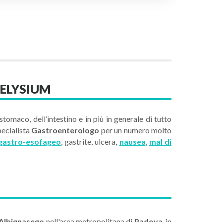
 ELYSIUM
tomaco, dell’intestino e in più in generale di tutto
pecialista
Gastroenterologo
per un numero molto
 gastro-esofageo
, gastrite, ulcera,
nausea
,
mal di
Albignasego
nell'area metropolitana di
Padova
, in