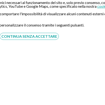
ici necessari al funzionamento del sito e, solo previo consenso, co
tics, YouTube e Google Maps, come specificato nella nostra
cook
ò comportare l'impossibilità di visualizzare alcuni contenuti ester
 personalizzare il consenso tramite i seguenti pulsanti.
CONTINUA SENZA ACCETTARE
ro di Gastroenterologia di Padova – El
ura verificare l'effettiva disponibilità e ricontattarti.