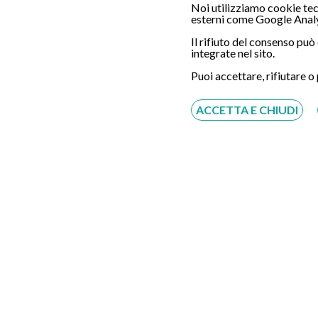
Noi utilizziamo cookie tecn
esterni come Google Analy
Il rifiuto del consenso pu
integrate nel sito.
Puoi accettare, rifiutare o
ACCETTA E CHIUDI
Come prenotare presso il cent
Seleziona il giorno e l'orario preferito, sarà nostra c