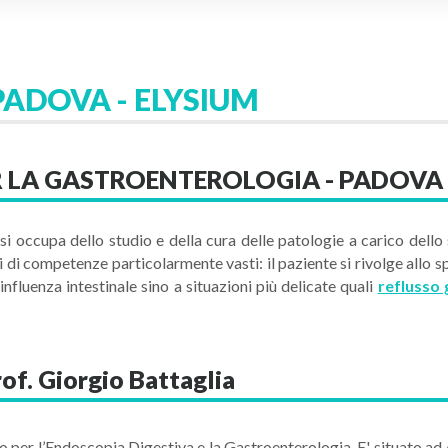
ADOVA - ELYSIUM
R LA GASTROENTEROLOGIA - PADOVA
i occupa dello studio e della cura delle patologie a carico dello s
 di competenze particolarmente vasti: il paziente si rivolge allo s
fluenza intestinale sino a situazioni più delicate quali
reflusso
f. Giorgio Battaglia
o per l’Endoscopia Digestiva e la Gastroenterologia. E' situato ad