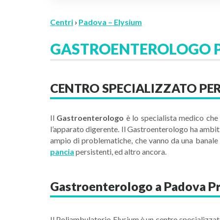
Centri
›
Padova – Elysium
GASTROENTEROLOGO P
CENTRO SPECIALIZZATO PE
Il
Gastroenterologo
è lo specialista medico che s
l’apparato digerente. Il Gastroenterologo ha ambiti
ampio di problematiche, che vanno da una banale in
pancia
persistenti, ed altro ancora.
Gastroenterologo a Padova Pro
Il Poliambulatorio Elysium è un centro specializzat