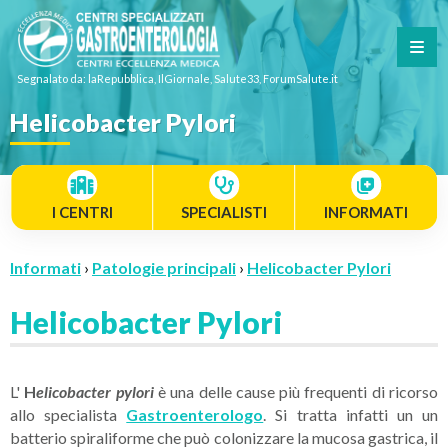
Segnalato da: laRepubblica, IlGiornale, Salute33, ForumSalute.it
Helicobacter Pylori
I CENTRI
SPECIALISTI
INFORMATI
Informati
›
Patologie principali
›
Helicobacter Pylori
Helicobacter Pylori
L'
H
elicobacter pylori
è una delle cause più frequenti di ricorso
allo specialista
Gastroenterologo
. Si tratta infatti un un
batterio spiraliforme che può colonizzare la mucosa gastrica, il