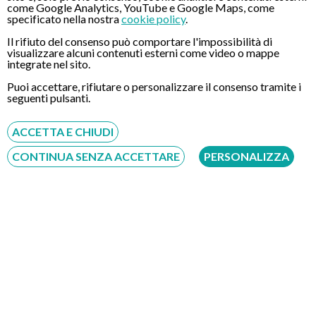
Come si cura l'Helicobacter Pylori
come Google Analytics, YouTube e Google Maps, come
La terapia solitamente applicata consiste nell'assumere
specificato nella nostra
cookie policy
.
antibiotici per un periodo di circa 10-15 giorni associandoli a
Il rifiuto del consenso può comportare l'impossibilità di
un farmaco antiacido. Il Gruppo Europeo di Studio sull'
visualizzare alcuni contenuti esterni come video o mappe
integrate nel sito.
Helicobacter pylori, al Consensus Report di Maastricht del
2000 ha raccomandato uno schema terapeutico basato
Puoi accettare, rifiutare o personalizzare il consenso tramite i
seguenti pulsanti.
sull'associazione di due antibiotici a un farmaco IPP (Inibitore
di Pompa Protonica).
ACCETTA E CHIUDI
Fonte:
www.gastroscopiatransnasale.it/helicobacter-
CONTINUA SENZA ACCETTARE
PERSONALIZZA
pylori/gastroscopia-helicobacter-pylori
CONTATTI
Chiamaci