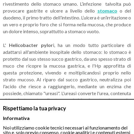
rivestimento dello stomaco umano. L’infezione talvolta può
provocare gastrite e ulcere a livello dello
stomaco
o del
duodeno, il primo tratto dell’intestino. L’ulcera è un’irritazione o
un vero e proprio foro che si forma nella mucosa, che produce
un dolore intenso, soprattutto a stomaco vuoto.
L'
Helicobacter pylor
i, ha un modo tutto particolare di
adattarsi all'ambiente inospitale dello stomaco: lo stomaco è
protetto dal suo stesso succo gastrico, da uno spesso strato di
muco che ricopre la mucosa gastrica, e l'Hp approfitta di
questa protezione, vivendo e moltiplicandosi proprio nello
strato mucoso. Al riparo dal succo gastrico, neutralizza poi
l'acido che riesce a raggiungerlo, mediante un enzima che
possiede, chiamato "ureasi". L'ureasi converte l'urea, contenuta
abbondantemente nello stomaco, in bicarbonato ed ammonio,
che sono alcali forti e che neutralizzano l'acido cloridrico. Si
Rispettiamo la tua privacy
crea quindi una piccola "nuvola" di prodotti chimici che
Informativa
neutralizzano l'acido intorno all' Hp e lo proteggono.
Noi utilizziamo cookie tecnici necessari al funzionamento del
sito e, solo previo consenso, cookie analitici e contenuti esterni